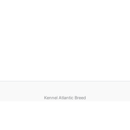
Kennel Atlantic Breed
Adresse
:
Stadionvej 13, 4720 Præstø