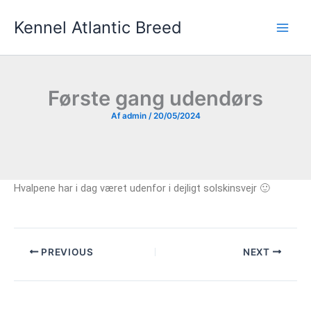
Gå
Kennel Atlantic Breed
til
indholdet
Første gang udendørs
Af
admin
/
20/05/2024
Hvalpene har i dag været udenfor i dejligt solskinsvejr 🙂
PREVIOUS
NEXT