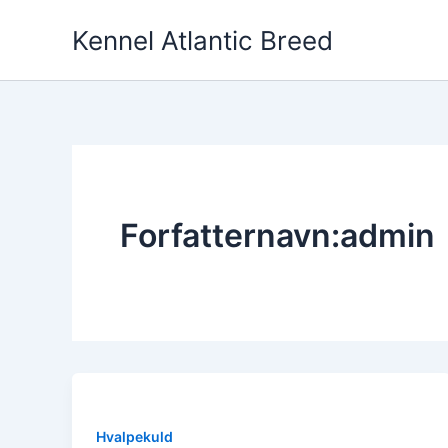
Gå
Kennel Atlantic Breed
til
indholdet
Forfatternavn:admin
Hvalpekuld