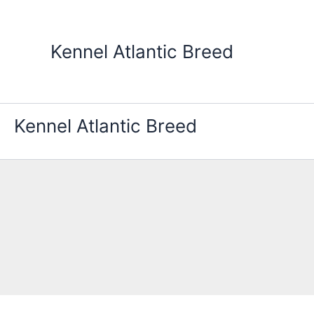
Gå
til
indholdet
Kennel Atlantic Breed
Kennel Atlantic Breed