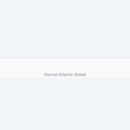
Kennel Atlantic Breed
Adresse
:
Stadionvej 13, 4720 Præstø
Kontakt
+45 28777144
info@atlanticbreed.dk