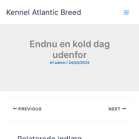
Gå
Kennel Atlantic Breed
til
indholdet
Endnu en kold dag
udenfor
Af
admin
/
24/02/2023
PREVIOUS
NEXT
Relaterede indlæg